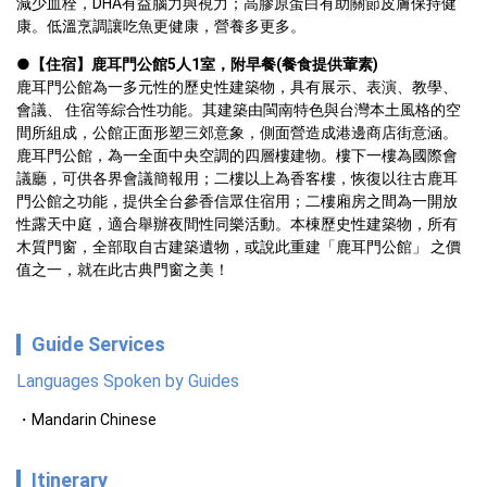
減少血栓，DHA有益腦力與視力；高膠原蛋白有助關節皮膚保持健
康。低溫烹調讓吃魚更健康，營養多更多。
●
【住宿】鹿耳門公館5人1室，附早餐(餐食提供葷素)
鹿耳門公館為一多元性的歷史性建築物，具有展示、表演、教學、
會議、 住宿等綜合性功能。其建築由閩南特色與台灣本土風格的空
間所組成，公館正面形塑三郊意象，側面營造成港邊商店街意涵。
鹿耳門公館，為一全面中央空調的四層樓建物。樓下一樓為國際會
議廳，可供各界會議簡報用；二樓以上為香客樓，恢復以往古鹿耳
門公館之功能，提供全台參香信眾住宿用；二樓廂房之間為一開放
性露天中庭，適合舉辦夜間性同樂活動。本棟歷史性建築物，所有
木質門窗，全部取自古建築遺物，或說此重建「鹿耳門公館」 之價
值之一，就在此古典門窗之美！
Guide Services
Languages Spoken by Guides
Mandarin Chinese
Itinerary