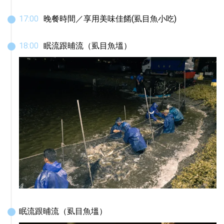
17
:
00
晚餐時間／享用美味佳餚(虱目魚小吃)
18
:
00
眠流跟晡流（虱目魚塭）
眠流跟晡流（虱目魚塭）