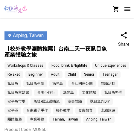
Anping, Taiwan
Share
【校外教學團體推薦】台南二天一夜虱目魚
產業體驗之旅
Workshops & Classes
Food, Drink & Nightlife
Unique experiences
Relaxed
Beginner
Adult
Child
Senior
Teenager
虱目魚
虱目魚生態
漁光島
台江國家公園
體驗活動
虱目魚主題館
台南小旅行
漁光島
文化體驗
虱目魚料理
安平魚市場
魚塭-眠流跟晡流
漁夫體驗
虱目魚丸DIY
安平區
台南親子手作
校外教學
食農教育
永續旅遊
團體旅遊
專業導覽
Tainan, Taiwan
Anping, Taiwan
Product Code
:
MUN5DI