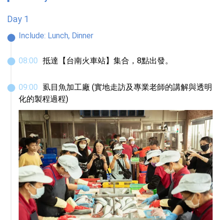
Day 1
Include:
Lunch, Dinner
08
:
00
抵達【台南火車站】集合，8點出發。
09
:
00
虱目魚加工廠 (實地走訪及專業老師的講解與透明
化的製程過程)