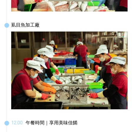
虱目魚加工廠
12
:
00
午餐時間｜享用美味佳餚