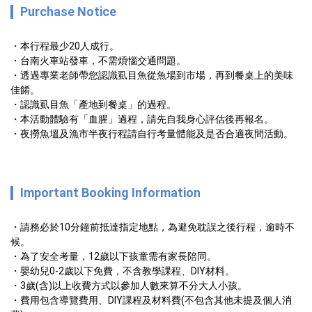
Purchase Notice
・本行程最少20人成行。

・台南火車站發車，不需煩惱交通問題。

・透過專業老師帶您認識虱目魚從魚場到市場，再到餐桌上的美味
佳餚。

・認識虱目魚「產地到餐桌」的過程。

・本活動體驗有「血腥」過程，請先自我身心評估後再報名。

・夜撈魚塭及漁市半夜行程請自行考量體能及是否合適夜間活動。
Important Booking Information
・請務必於10分鐘前抵達指定地點，為避免耽誤之後行程，逾時不
候。

・為了安全考量，12歲以下孩童需有家長陪同。

・嬰幼兒0-2歲以下免費，不含教學課程、DIY材料。

・3歲(含)以上收費方式以參加人數來算不分大人小孩。

・費用包含導覽費用、DIY課程及材料費(不包含其他未提及個人消