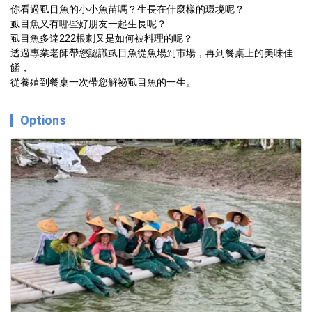
你看過虱目魚的小小魚苗嗎？生長在什麼樣的環境呢？

虱目魚又有哪些好朋友一起生長呢？

虱目魚多達222根刺又是如何被料理的呢？

透過專業老師帶您認識虱目魚從魚場到市場，再到餐桌上的美味佳
餚，

從養殖到餐桌一次帶您解祕虱目魚的一生。
Options