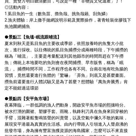
買、賣雙方明白聽清數目，可說是一種「非物質文化遺產」了！

◎活動內容：

1.虱目魚的一生（數魚苗、擼魚哉、挑魚哉籟、刮魚鱗）

2.漁夫體驗：岸上撒手拋網說明示範及實際操作，著青蛙裝坐膠筏下
魚池圍網捕魚
●
景點三【魚塭-眠流跟晡流】
夏末到秋天是虱目魚的主要收成季節，依照放養時的魚隻大小批
次，進行採收。以往傳統的虱目魚捕撈分成兩種時段，下午捕撈的
稱為「晡流」，主要是考量配送到其他縣市的時間而趕在下午撈
魚；傳統上本地要吃的魚則會在夜間捕撈、早市販售，稱為「眠
流」。捕撈時間不同，工作程序也各有不同。台南在地有吃魚腸的
習慣，竟然還要進行魚體的『驚嚇』「弄魚」到底又是甚麼畫面。
撈魚前還要進行人體試驗又是為了甚麼？想體驗『萬魚奔騰秀』肯
定不能錯過這環節
●
景點四【安平魚市場】
夜幕降臨，一群低調的漁人們動身，開啟安平魚市場的熙攘時分。
被水打溼的圍裙、塑膠手套、雨靴，執鋒利刀具在魚身來回穿梭的
手臂，混雜著船隻鳴笛聲的叫賣聲，以及空氣中彌久不散的氣味，
展現安平港最為真實的生活感。由內行帶路人引領進入人聲鼎沸的
批發市場，身為擁有豐富漁獲資源的海島國家，怎麼可以不來直接