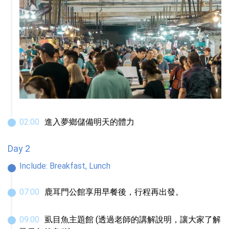
02
:
00
進入夢鄉儲備明天的體力
Day 2
Include:
Breakfast, Lunch
07
:
00
鹿耳門公館享用早餐後，行程再出發。
09
:
00
虱目魚主題館 (透過老師的講解說明，讓大家了解