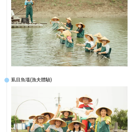
虱目魚塭(漁夫體驗)