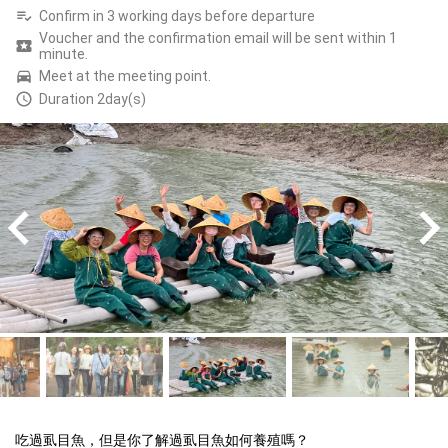
Confirm in 3 working days before departure
Voucher and the confirmation email will be sent within 1
minute.
Meet at the meeting point.
Duration 2day(s)
吃過虱目魚，但是你了解過虱目魚如何養殖嗎？
