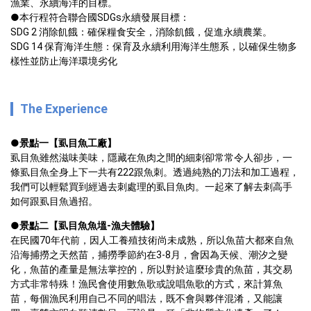
漁業、永續海洋的目標。

●本行程符合聯合國SDGs永續發展目標：

SDG 2 消除飢餓：確保糧食安全，消除飢餓，促進永續農業。

SDG 14 保育海洋生態：保育及永續利用海洋生態系，以確保生物多
樣性並防止海洋環境劣化
The Experience
●
景點一【虱目魚工廠】
虱目魚雖然滋味美味，隱藏在魚肉之間的細刺卻常常令人卻步，一
條虱目魚全身上下一共有222跟魚刺。透過純熟的刀法和加工過程，
我們可以輕鬆買到經過去刺處理的虱目魚肉。一起來了解去刺高手
如何跟虱目魚過招。
●
景點二【虱目魚魚塭-漁夫體驗】
在民國70年代前，因人工養殖技術尚未成熟，所以魚苗大都來自魚
沿海捕撈之天然苗，捕撈季節約在3-8月，會因為天候、潮汐之變
化，魚苗的產量是無法掌控的，所以對於這麼珍貴的魚苗，其交易
方式非常特殊！漁民會使用數魚歌或說唱魚歌的方式，來計算魚
苗，每個漁民利用自己不同的唱法，既不會與夥伴混淆，又能讓