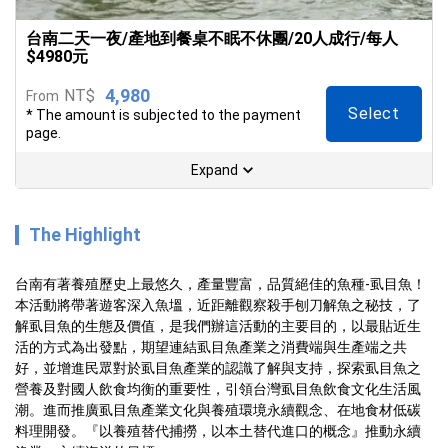
台南二天一夜/產地到餐桌不眠不休團/20人成行/每人
$4980元
4,980
NT$
From
Select
* The amount is subjected to the payment
page.
Expand
The Highlight
台南有著養殖歷史上最悠久，產量豐富，品質絕佳的魚種-虱目魚！
本活動將帶著遊客深入魚塭，近距離觀察殺手刨刀解魚之秘技，了
解虱目魚的生態及價值，是我們辦這活動的主要目的，以最貼近生
活的方式為出發點，期望連結虱目魚產業之消費端與生產端之共
好，並增進民眾對於虱目魚產業的認識了解與支持，探索虱目魚之
營養及對國人飲食均衡的重要性，引領台灣虱目魚飲食文化生活風
潮。進而推廣虱目魚產業文化與養殖環境永續觀念、在地食材低碳
料理開發。『以養殖替代捕撈，以本⼟替代進⼝的概念』推動永續