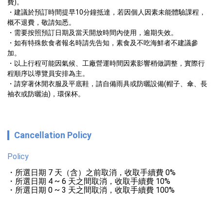
費)。

・建議於預訂時間提早10分鐘抵達，若因個人因素未能體驗課程，
概不退費，敬請知悉。

・需要按照預訂日期及當天開放時間內使用，逾期失效。

・如有特殊飲食者報名時請先告知，素食及不吃海鮮者不建議參
加。

・以上行程可能因氣候、工廠營運時間因素影響稍做調整，實際行
程順序以導覽員安排為主。

・請穿著休閒衣服及平底鞋，請自備雨具或防曬設備(帽子、傘、長
袖衣或防曬油)，環保杯。
Cancellation Policy
Policy
・所選日期 7 天（含）之前取消，收取手續費 0%

・所選日期 4 ~ 6 天之間取消，收取手續費 10%

・所選日期 0 ~ 3 天之間取消，收取手續費 100%