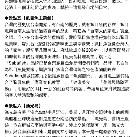
與漁獲攤商交換職人們才知道的「好好吃魚，吃對好魚」撇步。一
起過上一個迷幻難忘的夜晚；體驗一遭批發市場的日常。
●
景點五【虱目魚主題館】
台灣的歷史從台南開始，有台南的歷史，就有虱目魚的存在，虱目
魚與台南人生活超過四百年的歷史，稱它為『台南人的家魚』實至
名歸。自小在台南長大的盧靖穎，愛吃虱目魚也懂得如何吃出虱目
魚美味。嫁到台北後對於家鄉味更是魂牽夢繫；虱目魚就像台灣人
的「家魚」親切平凡而美味。府城館成立於2004年，以專業開發行
銷即餐即食的台灣健康美味虱目魚美食料理為主，旗下之
『Sabafish』品牌已是台灣虱目魚創新開發行銷第一品牌，其自許
為虱目魚提案家，期許虱目魚這台灣傳統之特色產物能夠在
Sabafish府城館努力之後讓虱目魚『魚躍龍門』。虱目魚主題館結
合了虱目魚的「產業文化教育」、「健康美食」、「美麗與體驗互
動」，用最好的 耳目一新的創新時尚內容，帶給每位來府城館造訪
的客人體貼驚艷的感受。
●
景點六【漁光島】
漁光島有著『漁光點點半月沉江』美景，月牙灣夕照與海上的蚵棚
漁船相互輝映這絕對是您遊台南必訪的景點。「漁光島」舊稱三鯤
鯓，位在府城安平港與商港中間，陸上交通僅藉著一座「漁光大
橋」與台南府城相連，是個獨立小離島，本來是一處僻靜的小漁