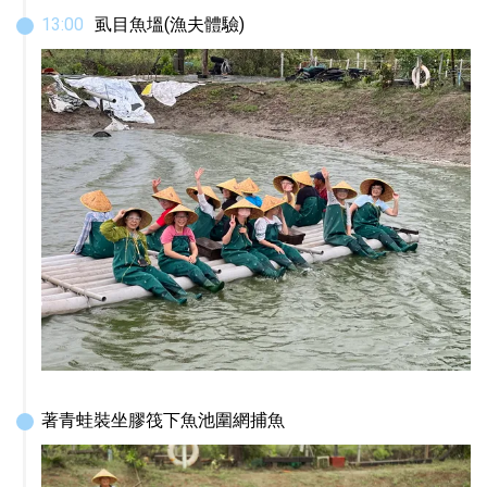
13
:
00
虱目魚塭(漁夫體驗)
著青蛙裝坐膠筏下魚池圍網捕魚