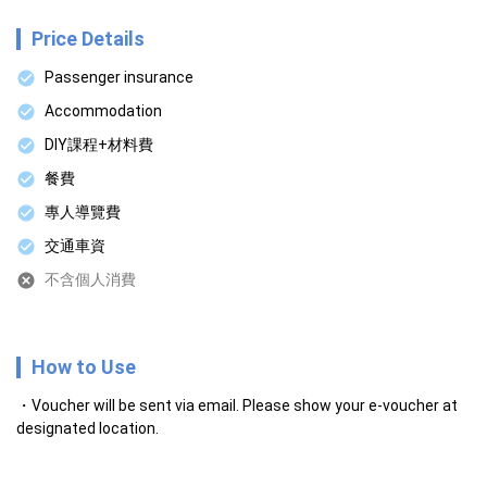
Price Details
Passenger insurance
Accommodation
DIY課程+材料費
餐費
專人導覽費
交通車資
不含個人消費
How to Use
Voucher will be sent via email. Please show your e-voucher at
designated location.