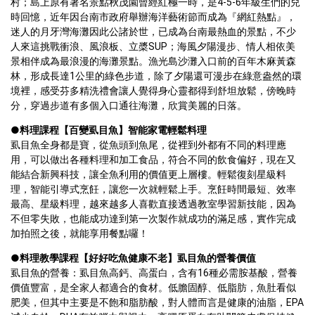
村；島上原有著名景點秋茂園曾經紅極一時，是4-5-6年級生們的兒
時回憶，近年因台南市政府舉辦海洋藝術節而成為『網紅熱點』，
迷人的月牙灣海灘因此公諸於世，已成為台南最熱血的景點，不少
人來這挑戰衝浪、風浪板、立槳SUP；海風夕陽漫步、情人相依美
景相伴成為最浪漫的海灘景點。漁光島沙灘入口前的百年木麻黃森
林，形成長達1公里的綠色步道，除了夕陽還可漫步在綠意盎然的環
境裡，感受芬多精洗禮會讓人覺得身心靈都得到舒坦放鬆，傍晚時
分，穿過步道有多個入口通往海灘，欣賞美麗的日落。
●
料理課程【百變虱目魚】智能家電輕鬆料理
虱目魚全身都是寶，從魚頭到魚尾，從裡到外都有不同的料理應
用，可以做出各種料理和加工食品，符合不同的飲食偏好，現在又
能結合新興科技，讓全魚利用的價值更上層樓。輕鬆復刻星級料
理，智能引導式烹飪，讓您一次就輕鬆上手。烹飪時間最短、效率
最高、星級料理，越來越多人喜歡直接透過教室學習新技能，因為
不但零失敗，也能成功達到第一次製作就成功的滿足感，實作完成
加拍照之後，就能享用餐點囉！
●
料理教學課程【好好吃魚健康不老】虱目魚的營養價值
虱目魚的營養：虱目魚高鈣、高蛋白，含有16種必需胺基酸，營養
價值豐富，是全家人都適合的食材。低膽固醇、低脂肪，魚肚看似
肥美，但其中主要是不飽和脂肪酸，對人體而言是健康的油脂，EPA