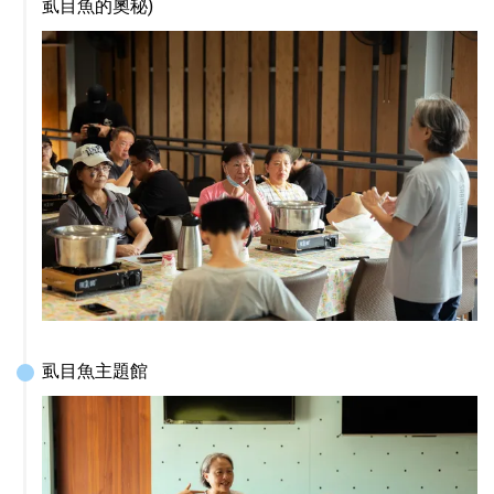
虱目魚的奧秘)
虱目魚主題館