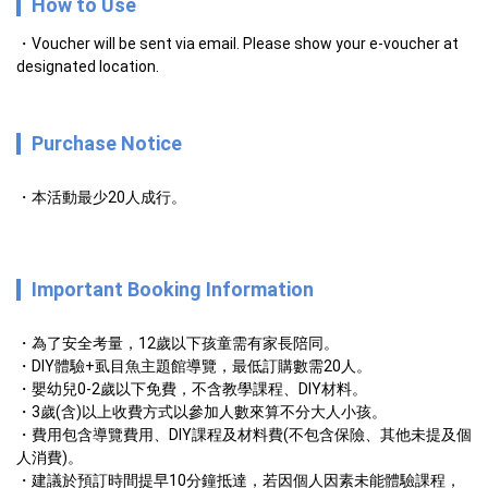
How to Use
Voucher will be sent via email. Please show your e-voucher at
designated location.
Purchase Notice
・本活動最少20人成行。
Important Booking Information
・為了安全考量，12歲以下孩童需有家長陪同。
・DIY體驗+虱目魚主題館導覽，最低訂購數需20人。
・嬰幼兒0-2歲以下免費，不含教學課程、DIY材料。
・3歲(含)以上收費方式以參加人數來算不分大人小孩。
・費用包含導覽費用、DIY課程及材料費(不包含保險、其他未提及個
人消費)。
・建議於預訂時間提早10分鐘抵達，若因個人因素未能體驗課程，