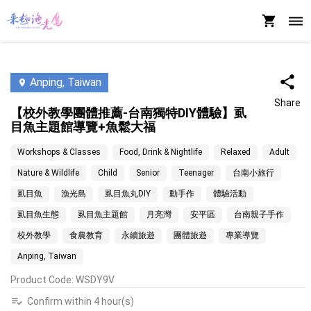
Anping, Taiwan
Share
【校外教學團體推薦-台南獨特DIY體驗】虱
目魚主題館導覽+魚鬆大福
Workshops & Classes
Food, Drink & Nightlife
Relaxed
Adult
Nature & Wildlife
Child
Senior
Teenager
台南小旅行
虱目魚
漁光島
虱目魚丸DIY
動手作
體驗活動
虱目魚生態
虱目魚主題館
月亮灣
安平區
台南親子手作
校外教學
食農教育
永續旅遊
團體旅遊
專業導覽
Anping, Taiwan
Product Code
:
WSDY9V
Confirm within 4 hour(s)