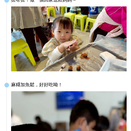
麻糬加魚鬆，好好吃呦！