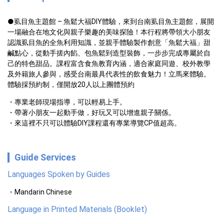
●虱目魚主題館 – 魚鬆大福DIY體驗，來到台南虱目魚主題館，展開
一場融合在地文化與親子樂趣的美味探險！本行程將帶領大小朋友
認識虱目魚的全魚利用知識，並親手體驗製作創意「魚鬆大福」甜
鹹點心，從動手搓內餡、包魚鬆到造型裝飾，一步步完成專屬於自
己的特色甜品。課程富含食魚教育內涵，適合家庭同遊、校外教學
及外籍旅人參與，感受台南最具代表性的飲食魅力！立馬來體驗。
體驗採預約制，僅開放20人以上團體預約 
・專業老師現場指導，可以輕易上手。

・帶著小朋友一起動手做，好玩又可以增進親子關係。

・來這裡不只可以體驗DIY課程還有專業導覽CP值超高。
Guide Services
Languages Spoken by Guides
Mandarin Chinese
Language in Printed Materials (Booklet)