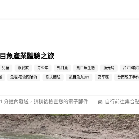
目魚產業體驗之旅
兒童
銀髮族
青少年
虱目魚
虱目魚生態
漁光島
台江國家
場
魚塭-眠流跟晡流
漁夫體驗
虱目魚丸DIY
安平區
台南親子手
 1 分鐘內發送，請稍後檢查您的電子郵件
自行前往集合