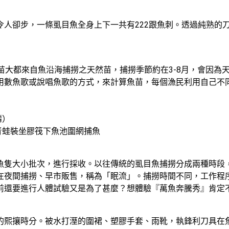
令人卻步，一條虱目魚全身上下一共有222跟魚刺。透過純熟的
苗大都來自魚沿海捕撈之天然苗，捕撈季節約在3-8月，會因為
用數魚歌或說唱魚歌的方式，來計算魚苗，每個漁民利用自己不
）

青蛙裝坐膠筏下魚池圍網捕魚
魚隻大小批次，進行採收。以往傳統的虱目魚捕撈分成兩種時段
在夜間捕撈、早市販售，稱為「眠流」。捕撈時間不同，工作程
前還要進行人體試驗又是為了甚麼？想體驗『萬魚奔騰秀』肯定
的熙攘時分。被水打溼的圍裙、塑膠手套、雨靴，執鋒利刀具在