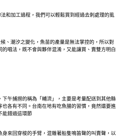
刀法和加工過程，我們可以輕鬆買到經過去刺處理的虱
天候、潮汐之變化，魚苗的產量是無法掌控的，所以對
同的唱法，既不會與夥伴混淆，又能讓買、賣雙方明白
，下午捕撈的稱為「晡流」，主要是考量配送到其他縣
序也各有不同。台南在地有吃魚腸的習慣，竟然還要進
不能錯過這環節
魚身來回穿梭的手臂，混雜著船隻鳴笛聲的叫賣聲，以