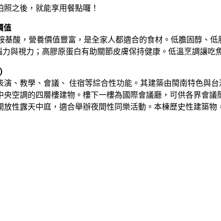
拍照之後，就能享用餐點囉！
價值
需胺基酸，營養價值豐富，是全家人都適合的食材。低膽固醇、低
益腦力與視力；高膠原蛋白有助關節皮膚保持健康。低溫烹調讓吃
)
表演、教學、會議、 住宿等綜合性功能。其建築由閩南特色與台
中央空調的四層樓建物。樓下一樓為國際會議廳，可供各界會議
開放性露天中庭，適合舉辦夜間性同樂活動。本棟歷史性建築物