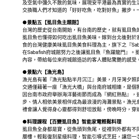
及空氣中彌久不散的氣味，展現安平港最為真實的生
交換職人們才知道的「好好吃魚，吃對好魚」撇步。
●
景點五【虱目魚主題館】
台灣的歷史從台南開始，有台南的歷史，就有虱目魚
虱目魚也懂得如何吃出虱目魚美味。嫁到台北後對於家
食的台灣健康美味虱目魚美食料理為主，旗下之『Sa
在Sabafish府城館努力之後讓虱目魚『魚躍龍門
內容，帶給每位來府城館造訪的客人體貼驚艷的感受
●
景點六【漁光島】
漁光島有著『漁光點點半月沉江』美景，月牙灣夕照
交通僅藉著一座「漁光大橋」與台南府城相連，是個獨
因台南市政府舉辦海洋藝術節而成為『網紅熱點』，
步、情人相依美景相伴成為最浪漫的海灘景點。漁光
禮會讓人覺得身心靈都得到舒坦放鬆，傍晚時分，穿
●
料理課程【百變虱目魚】智能家電輕鬆料理
虱目魚全身都是寶，從魚頭到魚尾，從裡到外都有不
層樓。輕鬆復刻星級料理，智能引導式烹飪，讓您一