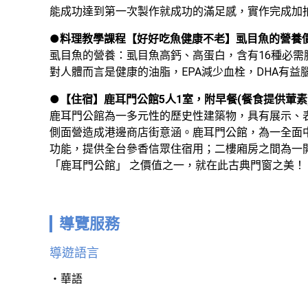
能成功達到第一次製作就成功的滿足感，實作完成加
●
料理教學課程【好好吃魚健康不老】虱目魚的營養
虱目魚的營養：虱目魚高鈣、高蛋白，含有16種必
對人體而言是健康的油脂，EPA減少血栓，DHA有
●
【住宿】鹿耳門公館5人1室，附早餐(餐食提供葷素
鹿耳門公館為一多元性的歷史性建築物，具有展示、
側面營造成港邊商店街意涵。鹿耳門公館，為一全面
功能，提供全台參香信眾住宿用；二樓廂房之間為一
「鹿耳門公館」 之價值之一，就在此古典門窗之美！
導覽服務
導遊語言
華語