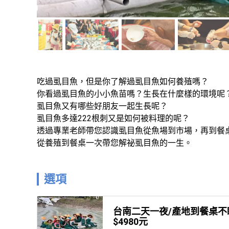
吃過虱目魚，但是你了解過虱目魚如何養殖嗎？

你看過虱目魚的小小魚苗嗎？生長在什麼樣的環境呢？
虱目魚又有哪些好朋友一起生長呢？

虱目魚多達222根刺又是如何被料理的呢？

透過專業老師帶您認識虱目魚從魚場到市場，再到餐桌
從養殖到餐桌一次帶您解祕虱目魚的一生。
選項
台南二天一夜/產地到餐桌不眠
$4980元