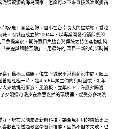
富漁獲資源的海島國家，怎麼可以不來直接與漁獲攤商
人的家魚』實至名歸。自小在台南長大的盧靖穎，愛吃
味。府城館成立於2004年，以專業開發行銷即餐即
為虱目魚提案家，期許虱目魚這台灣傳統之特色產物能夠
」、「美麗與體驗互動」，用最好的 耳目一新的創新時尚
光島」舊稱三鯤鯓，位在府城安平港與商港中間，陸上
經紅極一時，是4-5-6年級生們的兒時回憶，近年
人來這挑戰衝浪、風浪板、立槳SUP；海風夕陽漫
除了夕陽還可漫步在綠意盎然的環境裡，感受芬多精洗
偏好，現在又能結合新興科技，讓全魚利用的價值更上
人喜歡直接透過教室學習新技能，因為不但零失敗，也