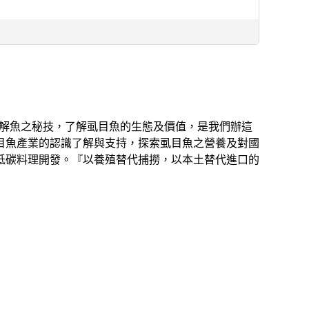
刀解魚之秘技，了解虱目魚的生態及價值，是我們辦這
目魚產業的認識了解與支持，探索虱目魚之營養及對國
低碳料理開發。『以養殖替代捕撈，以本⼟替代進⼝的