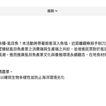
展開
魚種-虱目魚！本活動將帶著遊客深入魚塭，近距離觀察殺手刨
望連結虱目魚產業之消費端與生產端之共好，並增進民眾對於虱
風潮。進而推廣虱目魚產業文化與養殖環境永續觀念、在地食材
續農業。

系，以確保生物多樣性並防止海洋環境劣化