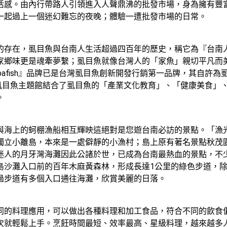
活感。由內行帶路人引領進入人聲鼎沸的批發市場，身為擁有豐
一起過上一個迷幻難忘的夜晚；體驗一遭批發市場的日常。
的存在，虱目魚與台南人生活超過四百年的歷史，稱它為『台南
鄉味更是魂牽夢繫；虱目魚就像台灣人的「家魚」親切平凡而美
bafish』品牌已是台灣虱目魚創新開發行銷第一品牌，其自許
』。虱目魚主題館結合了虱目魚的「產業文化教育」、「健康美食
。
與海上的蚵棚漁船相互輝映這絕對是您遊台南必訪的景點。「漁
立小離島，本來是一處僻靜的小漁村；島上原有著名景點秋茂園曾
迷人的月牙灣海灘因此公諸於世，已成為台南最熱血的景點，不少
島沙灘入口前的百年木麻黃森林，形成長達1公里的綠色步道，
過步道有多個入口通往海灘，欣賞美麗的日落。
同的料理應用，可以做出各種料理和加工食品，符合不同的飲食
次就輕鬆上手。烹飪時間最短、效率最高、星級料理，越來越多