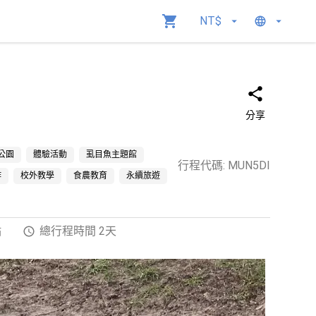
NT$
分享
公園
體驗活動
虱目魚主題館
行程代碼
:
MUN5DI
作
校外教學
食農教育
永續旅遊
點
總行程時間 2天