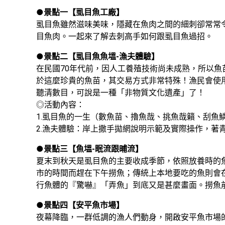
●
景點一【虱目魚工廠】
虱目魚雖然滋味美味，隱藏在魚肉之間的細刺卻常常
目魚肉。一起來了解去刺高手如何跟虱目魚過招。
●
景點二【虱目魚魚塭-漁夫體驗】
在民國70年代前，因人工養殖技術尚未成熟，所以魚
於這麼珍貴的魚苗，其交易方式非常特殊！漁民會使
聽清數目，可說是一種「非物質文化遺產」了！

◎活動內容：

1.虱目魚的一生（數魚苗、擼魚哉、挑魚哉籟、刮魚鱗
2.漁夫體驗：岸上撒手拋網說明示範及實際操作，著
●
景點三【魚塭-眠流跟晡流】
夏末到秋天是虱目魚的主要收成季節，依照放養時的
市的時間而趕在下午撈魚；傳統上本地要吃的魚則會
行魚體的『驚嚇』「弄魚」到底又是甚麼畫面。撈魚
●
景點四【安平魚市場】
夜幕降臨，一群低調的漁人們動身，開啟安平魚市場