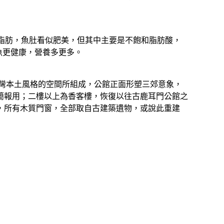
脂肪，魚肚看似肥美，但其中主要是不飽和脂肪酸，
魚更健康，營養多更多。
灣本土風格的空間所組成，公館正面形塑三郊意象，
簡報用；二樓以上為香客樓，恢復以往古鹿耳門公館之
，所有木質門窗，全部取自古建築遺物，或說此重建