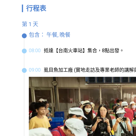
行程表
第 1 天
包含：
午餐, 晚餐
08
:
00
抵達【台南火車站】集合，8點出發。
09
:
00
虱目魚加工廠 (實地走訪及專業老師的講解