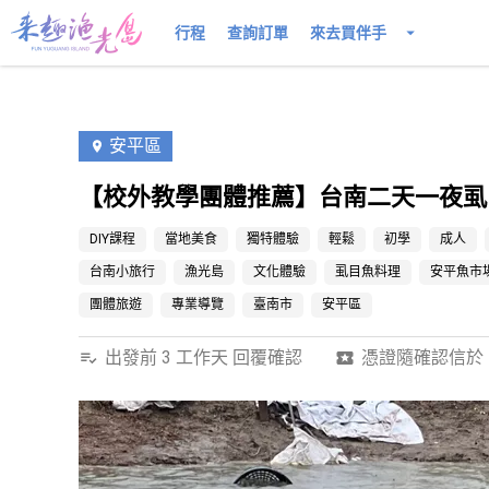
行程
查詢訂單
來去買伴手
安平區
【校外教學團體推薦】台南二天一夜虱
DIY課程
當地美食
獨特體驗
輕鬆
初學
成人
台南小旅行
漁光島
文化體驗
虱目魚料理
安平魚市
團體旅遊
專業導覽
臺南市
安平區
出發前 3 工作天 回覆確認
憑證隨確認信於